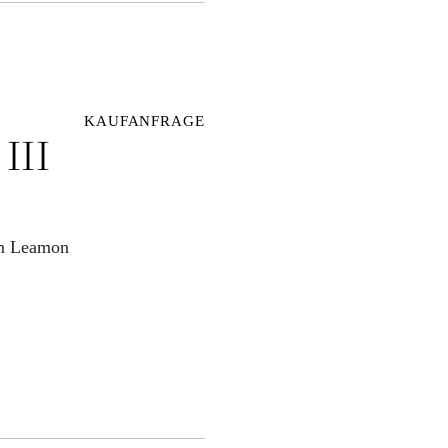
KAUFANFRAGE
II
om Leamon