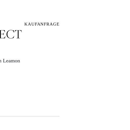
KAUFANFRAGE
FECT
om Leamon