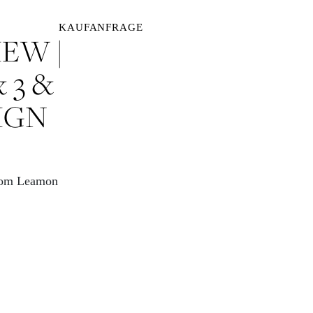
KAUFANFRAGE
EW |
 3 &
IGN
 Tom Leamon