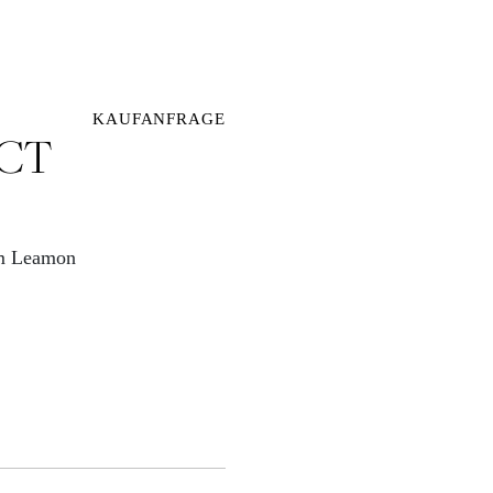
KAUFANFRAGE
CT
om Leamon